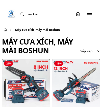
Máy cưa xích, máy mài Boshun
MÁY CƯA XÍCH, MÁY
MÀI BOSHUN
-
21
%
-
18
%