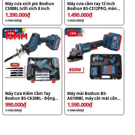
Máy cưa xích pin Boshun
Máy cưa cầm tay 12 inch
CS08BL lưỡi xích 8 inch
Boshun BS-CS12PRO, màn
hình led hiện đại
1.390.000
₫
1.490.000
₫
1.760.000
₫
1.820.000
₫
-
16
%
-
18
%
Máy Cưa Kiếm Cầm Tay
Máy mài Boshun BS-
Boshun BS-CK20BL - Động
AG100Bl, máy cắt mài công
Cơ Brushless Cắt Gỗ Sắt
tắc bóp
990.000
₫
1.590.000
₫
Nhựa
1.180.000
₫
1.940.000
₫