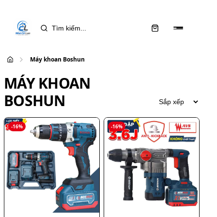
Máy khoan Boshun
MÁY KHOAN
BOSHUN
-
16
%
-
16
%