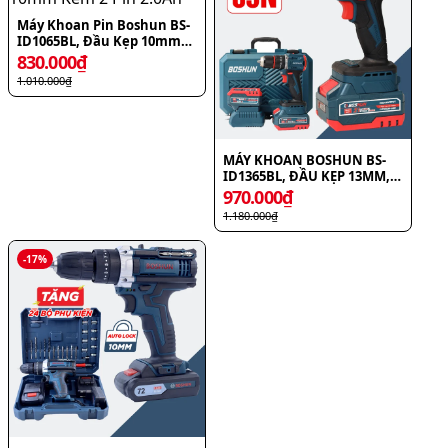
Máy Khoan Pin Boshun BS-
ID1065BL, Đầu Kẹp 10mm
Kèm 2 Pin 2.0Ah
830.000
₫
1.010.000
₫
MÁY KHOAN BOSHUN BS-
ID1365BL, ĐẦU KẸP 13MM,
PIN 10 CELL, LỰC 65N.M
970.000
₫
1.180.000
₫
-
17
%