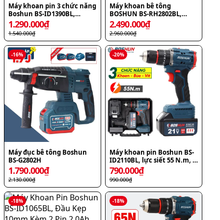
Máy khoan pin 3 chức năng
Máy khoan bê tông
Boshun BS-ID1390BL,
BOSHUN BS-RH2802BL,
AutoLock 13mm
khoan chống rung AVS ,
1.290.000
₫
2.490.000
₫
chống lật cổ tay
1.540.000
₫
2.960.000
₫
Antikickback
-
16
%
-
20
%
Máy đục bê tông Boshun
Máy khoan pin Boshun BS-
BS-G2802H
ID2110BL, lực siết 55 N.m, 3
chức năng, đầu kẹp
1.790.000
₫
790.000
₫
autolock 10mm
2.130.000
₫
990.000
₫
-
18
%
-
18
%