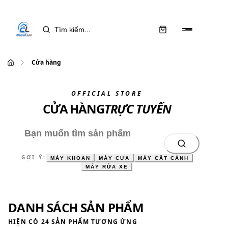
Cửa hàng
OFFICIAL STORE
CỬA HÀNG
TRỰC TUYẾN
GỢI Ý:
MÁY KHOAN
MÁY CƯA
MÁY CẮT CÀNH
MÁY RỬA XE
DANH SÁCH SẢN PHẨM
HIỆN CÓ
24
SẢN PHẨM TƯƠNG ỨNG