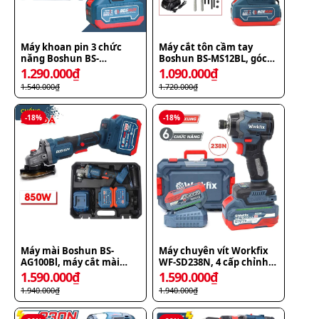
Máy khoan pin 3 chức
Máy cắt tôn cầm tay
năng Boshun BS-
Boshun BS-MS12BL, góc
ID1390BL, AutoLock
cắt 360 độ khả năng cắt
1.290.000
₫
1.090.000
₫
13mm
1,2mm
1.540.000
₫
1.720.000
₫
-
18
%
-
18
%
Máy mài Boshun BS-
Máy chuyên vít Workfix
AG100Bl, máy cắt mài
WF-SD238N, 4 cấp chỉnh
công tắc bóp
tốc, đầu gài 1/4 ngậm vít
1.590.000
₫
1.590.000
₫
nhanh, đèn led siêu sáng
1.940.000
₫
1.940.000
₫