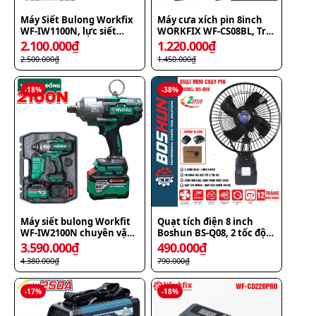
Máy Siết Bulong Workfix
Máy cưa xích pin 8inch
WF-IW1100N, lực siết
WORKFIX WF-CS08BL, Tra
1100N.m, mở vặn ốc xe
Nhớt Tự Động
2.100.000
₫
1.220.000
₫
tải, ô tô, xe máy
2.500.000
₫
1.450.000
₫
-
18
%
-
38
%
Máy siết bulong Workfit
Quạt tích điện 8 inch
WF-IW2100N chuyên vặn
Boshun BS-Q08, 2 tốc độ
mở ốc xe đầu kéo, xe tải,
quay 180 độ, chân pin phổ
3.590.000
₫
490.000
₫
ô tô, xe máy...
thông
4.380.000
₫
790.000
₫
-
17
%
-
18
%