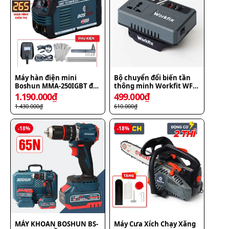
Máy hàn điện mini
Bộ chuyển đổi biến tần
Boshun MMA-250IGBT đa
thông minh Workfit WF-
năng chất lượng cao
CD220PRO, 12/21/24V sang
1.190.000
₫
499.000
₫
điện xoay chiều
1.430.000
₫
610.000
₫
-
18
%
-
18
%
MÁY KHOAN BOSHUN BS-
Máy Cưa Xích Chạy Xăng