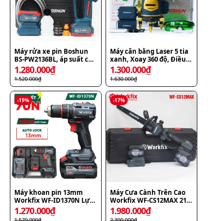
Máy rửa xe pin Boshun
Máy cân bằng Laser 5 tia
BS-PW2136BL, áp suất cực
xanh, Xoay 360 độ, Điều
đại 24 bar, 2 pin 10 cell
khiển từ xa bằng
1.280.000
₫
1.300.000
₫
Bluetooth, Boshun BS-
1.520.000
₫
1.630.000
₫
LS05X
-
19
%
-
17
%
Máy khoan pin 13mm
Máy Cưa Cành Trên Cao
Workfix WF-ID1370N Lực
Workfix WF-CS12MAX 21V
siết 70N.m Autolock, bộ 2
- Cần Nối Dài 60cm Bơm
1.270.000
₫
1.980.000
₫
Pin 10Cell
Nhớt Tự Động
1.570.000
₫
2.390.000
₫