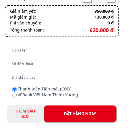
THÔNG TIN THANH TOÁN
Máy thổi hút bụi Boshun
RB680W (680W) - Tốc độ gió
cao cầm tay
(
Bộ 1 pin 10 Cell ABS
)
620.000 ₫
750.000 ₫
Chọn phân loại:
Bộ 1 pin 10 Cell ABS
620.000 ₫
Bộ 2 pin 10 Cell ABS
820.000 ₫
Số lượng:
-
+
Giá niêm yết:
750.000 ₫
Mã giảm giá:
130.000 ₫
Phí vận chuyển:
0 ₫