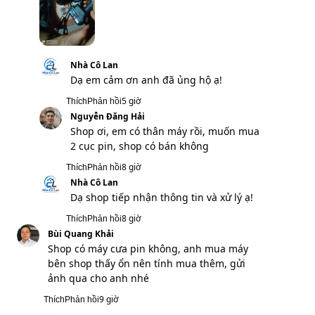
Nhà Cô Lan
Dạ vâng em cảm ơn anh ạ!
2 giờ
Thích
Phản hồi
Nguyễn Hoàng
Ưng ý
5 giờ
Thích
Phản hồi