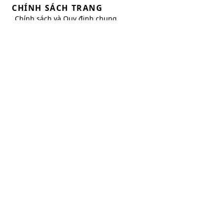
HỘ KINH DOANH TOLIFE
GPĐKKD:
01U8016872
• Địa chỉ:
Số 1 Xuân Bách, Quang Tiến, Sóc Sơn, Hà Nội
• Hotline:
0349 839 239
• Email:
hotro@nhacolan.com
• Website:
nhacolan.com
THÔNG TIN CÔNG TY
Về
Hộ Kinh Doanh Tolife
Tuyển Dụng
Liên Hệ
KẾT NỐI
CHÍNH SÁCH TRANG
Chính sách và Quy định chung
Chính sách Giao hàng
Chính sách Đổi trả