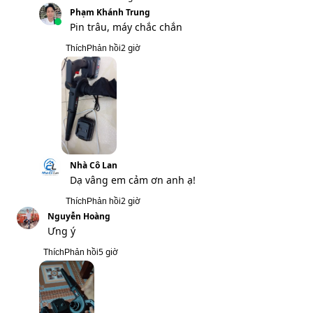
Đặng Xuân Bắc
Đã nhắn tin sđt cho shop rồi nhưng chưa
thấy ai chốt đơn
1 giờ
Thích
Phản hồi
Nhà Cô Lan
Dạ anh check tin nhắn chờ giúp em ạ!
1 giờ
Thích
Phản hồi
Chu Lai
Còn hàng không shop, ship hỏa tốc được
không, mình đặt 1 máy
2 giờ
Thích
Phản hồi
Nhà Cô Lan
Dạ anh đặt hàng cho em xin thêm sđt và
địa chỉ em lên đơn hàng cho mình ạ!
2 giờ
Thích
Phản hồi
Phạm Khánh Trung
Pin trâu, máy chắc chắn
2 giờ
Thích
Phản hồi