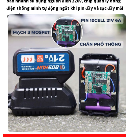
- PIN DUNG LƯỢNG KHỦNG 10 CELL: Máy được trang bị pin
10cell 6AH, thiết kế mạch 3 mosfet cho dòng xả cao tránh
ngừng ngắt khi sử dụng, thời gian làm việc của mỗi pin là
liên tục từ 3-4h
- SẠC BÀN NHANH 220V TỰ NGẮT: Kèm theo máy là bộ sạc
bàn nhanh sử dụng nguồn điện 220v, chip quản lý dòng
điện thông minh tự động ngắt khi pin đầy và sạc đầy mỗi
pin chỉ hơn 1h