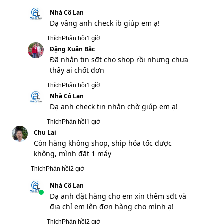
Sản phẩm đúng quảng cáo, giao hàng
nhanh, cảm ơn shop đã tư vấn nhiệt tình
46 phút
Thích
Phản hồi
Nhà Cô Lan
Dạ em cảm ơn anh đã ủng hộ ạ!
46 phút
Thích
Phản hồi
Đức Linh
Shop cho xin giá đi
1 giờ
Thích
Phản hồi
Nhà Cô Lan
Dạ vâng anh check ib giúp em ạ!
1 giờ
Thích
Phản hồi