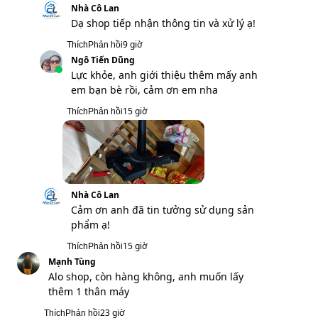
Nhà Cô Lan
Dạ em cảm ơn anh đã ủng hộ ạ!
5 giờ
Thích
Phản hồi
Nguyễn Đăng Hải
Shop ơi, em có thân máy rồi, muốn mua
2 cục pin, shop có bán không
8 giờ
Thích
Phản hồi
Nhà Cô Lan
Dạ shop tiếp nhận thông tin và xử lý ạ!
8 giờ
Thích
Phản hồi
Bùi Quang Khải
Shop có máy cưa pin không, anh mua máy
bên shop thấy ổn nên tính mua thêm, gửi
ảnh qua cho anh nhé
9 giờ
Thích
Phản hồi
Nhà Cô Lan
Dạ shop tiếp nhận thông tin và xử lý ạ!
9 giờ
Thích
Phản hồi