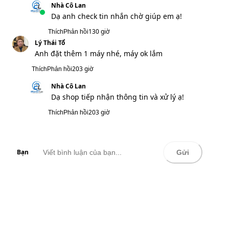
ib
65 giờ
Thích
Phản hồi
Nhà Cô Lan
Dạ vâng anh check ib giúp em ạ!
65 giờ
Thích
Phản hồi
Vũ Duy Thành
Búa đập khỏe, lực máy đúng mô tả
65 giờ
Thích
Phản hồi
Nhà Cô Lan
Cảm ơn anh đã tin tưởng sử dụng sản
phẩm ạ!
65 giờ
Thích
Phản hồi
Hồ Hoàng Kiếm
Cho 1 bộ sđt 0396589294
130 giờ
Thích
Phản hồi
Nhà Cô Lan
Dạ anh check tin nhắn chờ giúp em ạ!
130 giờ
Thích
Phản hồi