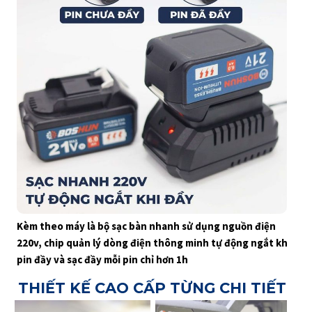
-Cánh quạt được thiết kế theo nguyên lý động, gió mạnh
hơn và không gây tiếng ồn. Chất liệu nhựa ABS có ưu điểm
chống va đập, chịu nhiệt độ cao và dẻo dai tốt, không dễ
gãy và rơi ra khi xoay.
-KHỚP NỐI CÓ CHỐT KHÓA CHẮC CHẮN
-CÔNG TẮC 1 CHẠM
-THIẾT KẾ TỐI ƯU