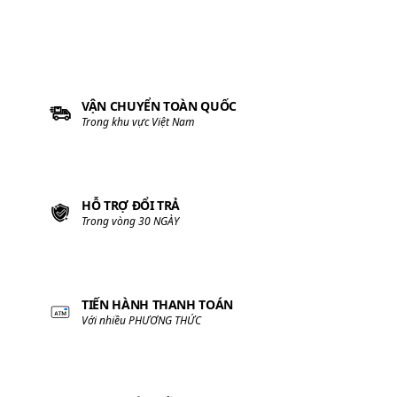
Lý Thái Tổ
Anh đặt thêm 1 máy nhé, máy ok lắm
203 giờ
Thích
Phản hồi
Nhà Cô Lan
Dạ shop tiếp nhận thông tin và xử lý ạ!
203 giờ
Thích
Phản hồi
Bạn
Gửi