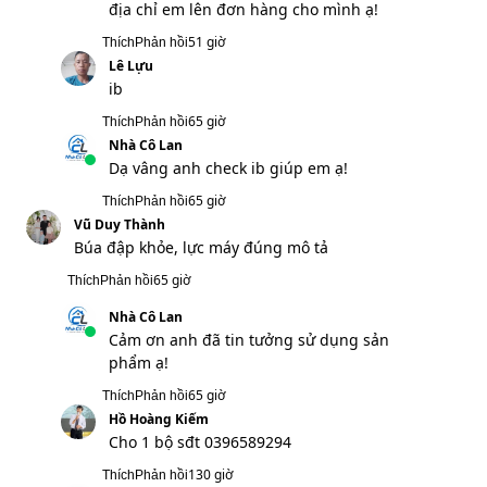
23 giờ
Thích
Phản hồi
Nguyễn Minh Châu
Lấy 1 máy nhé
39 giờ
Thích
Phản hồi
Nhà Cô Lan
Dạ shop gửi tin nhắn cho anh chị rồi,
anh chị vui lòng check ib giúp em ạ!
39 giờ
Thích
Phản hồi
Nguyễn Huy Thiệp
Mình nhận được hàng rồi, shop gửi cho mình
video gắn pin vào sạc nhé, mình phụ nữ
không quen dùng
51 giờ
Thích
Phản hồi
Nhà Cô Lan
Dạ anh đặt hàng cho em xin thêm sđt và
địa chỉ em lên đơn hàng cho mình ạ!
51 giờ
Thích
Phản hồi
Lê Lựu