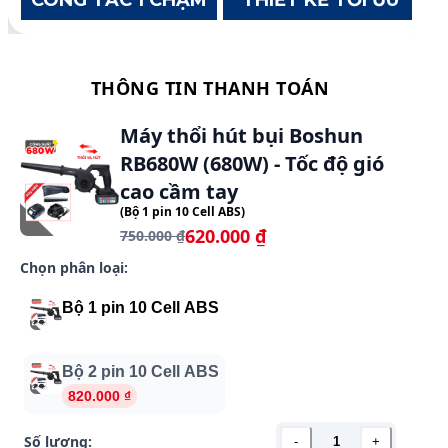
KHỚP NỐI CÓ CHỐT KHOÁ CHẮC CHẮN
CÔNG TẮC 1 CHẠM
THIẾT KẾ TỐI ƯU