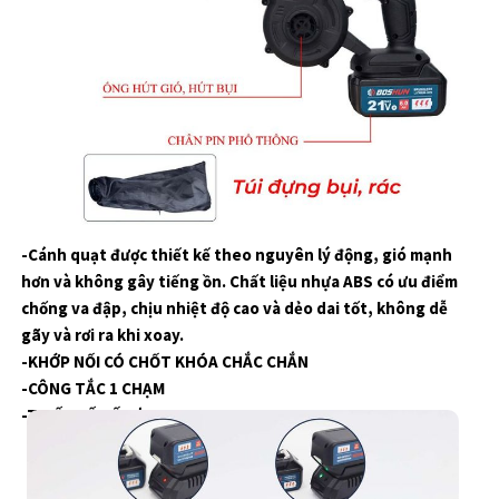
Vừa thổi vừa hút: Chuyển đổi từ chế độ thổi sang hút cực
kỳ đơn giản và nhanh chóng chỉ với 2 thao tác, lắp ống hút
và túi đựng rác là có thể sử dụng