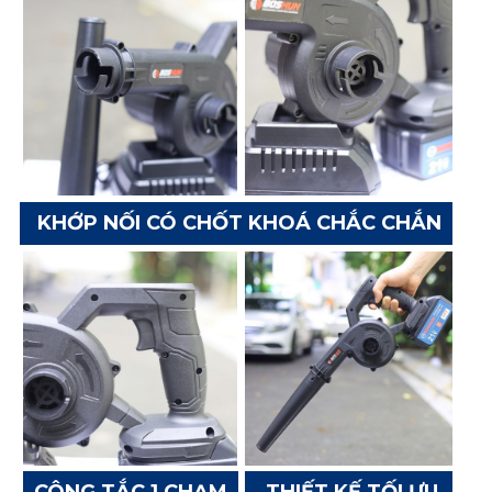
Kèm theo máy là bộ sạc bàn nhanh sử dụng nguồn điện
220v, chip quản lý dòng điện thông minh tự động ngắt khi
pin đầy và sạc đầy mỗi pin chỉ hơn 1h
THIẾT KẾ CAO CẤP TỪNG CHI TIẾT