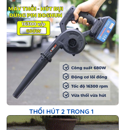
Bộ 2 pin 10 Cell ABS
820.000 ₫
ĐẶT HÀNG NGAY
THÊM VÀO GIỎ
GIAO HÀNG TẬN NƠI - KIỂM TRA TRƯỚC KHI THANH
TOÁN
THÔNG TIN CHI TIẾT
- Thổi bụi 680W là một sản phẩm đến từ thương hiệu
BOSHUN - thương hiệu dụng cụ pin cầm tay uy tín. Với
chất lượng cao cấp và thiết kế thông minh. Thổi bụi 680W
chắc chắn sẽ là một sản phẩm lý tưởng cho mọi người.