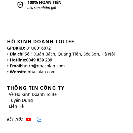
VẬN CHUYỂN TOÀN QUỐC
Trong khu vực Việt Nam
HỖ TRỢ ĐỔI TRẢ
Trong vòng 30 NGÀY
TIẾN HÀNH THANH TOÁN
Với nhiều PHƯƠNG THỨC
100% HOÀN TIỀN
nếu sản phẩm giả