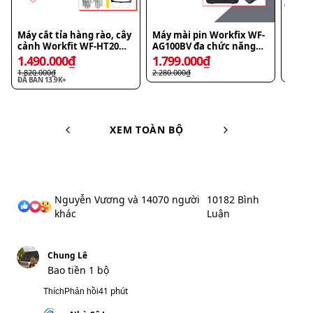
Bảo hành chính hãng 12 tháng
Xuất hóa đơn điện tử
Chi tiết
-
18
%
-
21
%
-
Máy cắt tỉa hàng rào, cây
Máy mài pin Workfix WF-
Máy C
cảnh Workfit WF-HT20
AG100BV đa chức năng
Workf