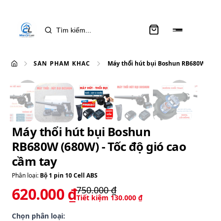
SẢN PHẨM KHÁC
Máy thổi hút bụi Boshun RB680W (680W)