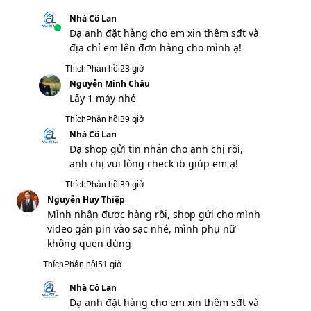
Ngô Tiến Dũng
Lực khỏe, anh giới thiệu thêm mấy anh
em bạn bè rồi, cảm ơn em nha
15 giờ
Thích
Phản hồi
Nhà Cô Lan
Cảm ơn anh đã tin tưởng sử dụng sản
phẩm ạ!
15 giờ
Thích
Phản hồi
Mạnh Tùng
Alo shop, còn hàng không, anh muốn lấy
thêm 1 thân máy
23 giờ
Thích
Phản hồi
Nhà Cô Lan
Dạ anh đặt hàng cho em xin thêm sđt và
địa chỉ em lên đơn hàng cho mình ạ!