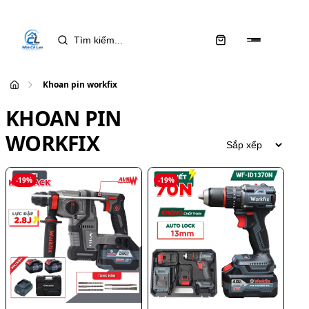
Khoan pin workfix
KHOAN PIN
WORKFIX
-
19
%
-
19
%