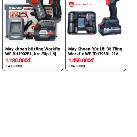
Máy khoan bê tông Workfix
Máy Khoan Rút Lõi Bê Tông
WF-RH1902BL, lực đập 1.9J,
Workfix WF-ID1395BL 21V - 3
tạo xung giảm chấn AVS,
Chức Năng Khoan, Vít, Búa
1.180.000
₫
1.450.000
₫
máy khoan 2 chức năng
1.400.000
₫
1.840.000
₫