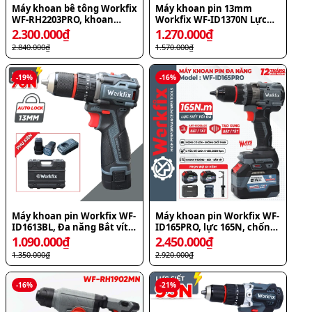
Máy khoan bê tông Workfix
Máy khoan pin 13mm
WF-RH2203PRO, khoan
Workfix WF-ID1370N Lực
chống rung AVS, chống lật
siết 70N.m Autolock, bộ 2
2.300.000
₫
1.270.000
₫
cổ tay Antikickback
Pin 10Cell
2.840.000
₫
1.570.000
₫
-
19
%
-
16
%
Máy khoan pin Workfix WF-
Máy khoan pin Workfix WF-
ID1613BL, Đa năng Bắt vít –
ID165PRO, lực 165N, chống
Khoan – Búa
lật cổ tay, giảm chấn AVS
1.090.000
₫
2.450.000
₫
1.350.000
₫
2.920.000
₫
-
16
%
-
21
%