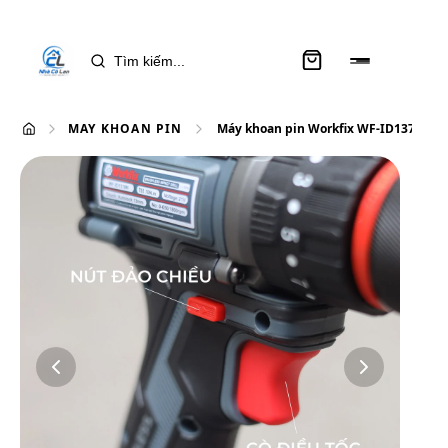
MÁY KHOAN PIN
Máy khoan pin Workfix WF-ID1370N (70