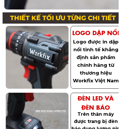
THIẾT KẾ TỐI ƯU TỪNG CHI TIẾT
LOGO DẬP NỔI
Logo được in dập
nổi tinh tế khẳng
định sản phẩm
chính hãng từ
thương hiệu
Workfix Việt Nam
ĐÈN LED VÀ
ĐÈN BÁO
Trên thân máy
được trang bị đèn
báo dung lượng pin