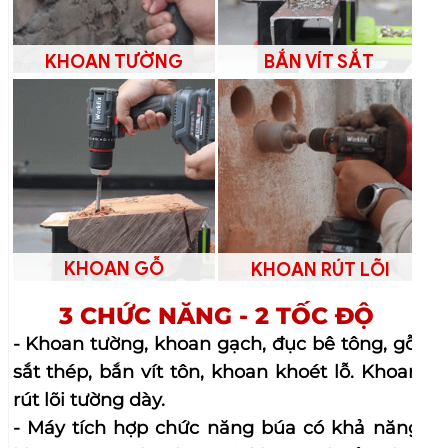
KHOAN TƯỜNG
BẮN VÍT SẮT
KHOAN GỖ
KHOAN RÚT LÕI
3 CHỨC NĂNG - 2 TỐC ĐỘ
- Khoan tường, khoan gạch, đục bê tông, gỗ,
sắt thép, bắn vít tôn, khoan khoét lỗ. Khoan
rút lõi tường dày.
- Máy tích hợp chức năng búa có khả năng