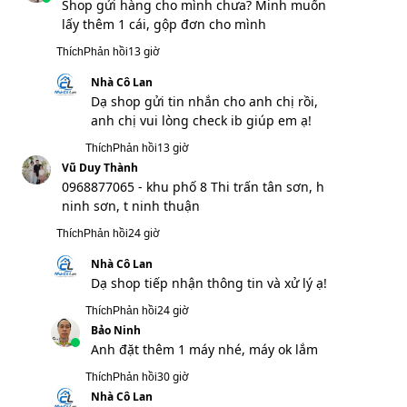
Shop gửi hàng cho mình chưa? Minh muốn
lấy thêm 1 cái, gộp đơn cho mình
13 giờ
Thích
Phản hồi
Nhà Cô Lan
Dạ shop gửi tin nhắn cho anh chị rồi,
anh chị vui lòng check ib giúp em ạ!
13 giờ
Thích
Phản hồi
Vũ Duy Thành
0968877065 - khu phố 8 Thi trấn tân sơn, h
ninh sơn, t ninh thuận
24 giờ
Thích
Phản hồi
Nhà Cô Lan
Dạ shop tiếp nhận thông tin và xử lý ạ!
24 giờ
Thích
Phản hồi
Bảo Ninh
Anh đặt thêm 1 máy nhé, máy ok lắm
30 giờ
Thích
Phản hồi
Nhà Cô Lan