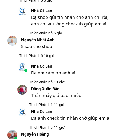
6 giờ
Thích
Phản hồi
Nhà Cô Lan
Dạ shop gửi tin nhắn cho anh chị rồi,
anh chị vui lòng check ib giúp em ạ!
6 giờ
Thích
Phản hồi
Nguyễn Nhật Ánh
5 sao cho shop
10 giờ
Thích
Phản hồi
Nhà Cô Lan
Dạ em cảm ơn anh ạ!
10 giờ
Thích
Phản hồi
Đặng Xuân Bắc
Thân máy giá bao nhiêu
11 giờ
Thích
Phản hồi
Nhà Cô Lan
Dạ anh check tin nhắn chờ giúp em ạ!
11 giờ
Thích
Phản hồi
Nguyễn Hoàng