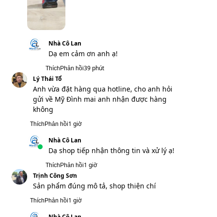
Nhà Cô Lan
Dạ em cảm ơn anh ạ!
39 phút
Thích
Phản hồi
Lý Thái Tổ
Anh vừa đặt hàng qua hotline, cho anh hỏi
gửi về Mỹ Đình mai anh nhận được hàng
không
1 giờ
Thích
Phản hồi
Nhà Cô Lan
Dạ shop tiếp nhận thông tin và xử lý ạ!
1 giờ
Thích
Phản hồi
Trịnh Công Sơn
Sản phẩm đúng mô tả, shop thiện chí
1 giờ
Thích
Phản hồi
Nhà Cô Lan