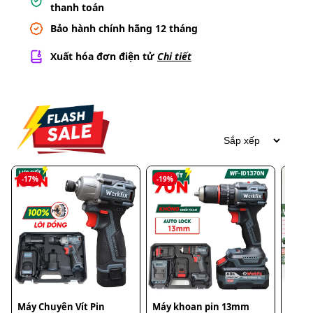
thanh toán
Bảo hành chính hãng 12 tháng
Xuất hóa đơn điện tử
Chi tiết
-
19
%
-
17
%
-
Máy khoan pin 13mm
Máy rửa xe cao áp
Cưa p