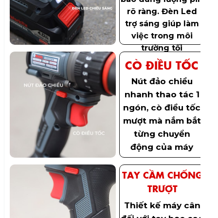
rõ ràng. Đèn Led
trợ sáng giúp làm
việc trong môi
trường tối
CÒ ĐIỀU TỐC
Nút đảo chiều
nhanh thao tác 1
ngón, cò điều tốc
mượt mà nắm bắt
từng chuyển
động của máy
TAY CẦM CHỐNG
TRƯỢT
Thiết kế máy cân