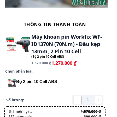
THÔNG TIN THANH TOÁN
Máy khoan pin Workfix WF-
ID1370N (70N.m) - Đầu kẹp
13mm, 2 Pin 10 Cell
(
Bộ 2 pin 10 Cell ABS
)
1.270.000 ₫
1.570.000 ₫
Chọn phân loại:
Bộ 2 pin 10 Cell ABS
1.270.000 ₫
Số lượng:
-
+
Giá niêm yết:
1.570.000 ₫
Mã giảm giá:
300.000 ₫