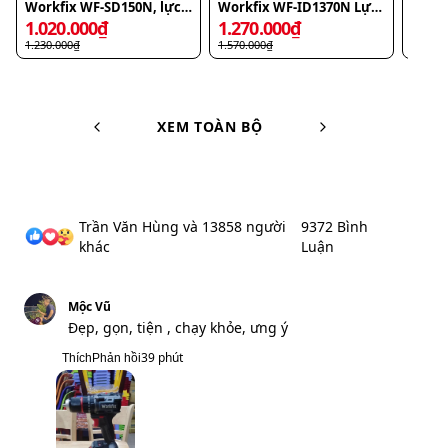
Workfix WF-ID1370N Lực
Workfix WF-PW3825BL, áp
Tolid
siết 70N.m Autolock, bộ 2
suất cực đại 60bar, 6 chế
1.270.000
₫
1.590.000
₫
1.19
Pin 10Cell
độ tia
1.570.000
₫
1.920.000
₫
1.470.
XEM TOÀN BỘ
Trần Văn Hùng và 13858 người
9372 Bình
khác
Luận
Mộc Vũ
Đẹp, gọn, tiện , chạy khỏe, ưng ý
39 phút
Thích
Phản hồi