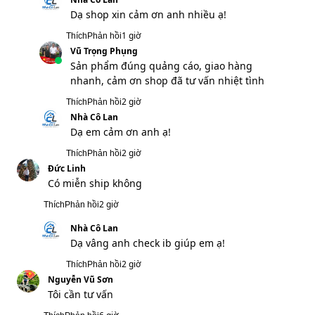
Dạ shop xin cảm ơn anh nhiều ạ!
1 giờ
Thích
Phản hồi
Vũ Trọng Phụng
Sản phẩm đúng quảng cáo, giao hàng
nhanh, cảm ơn shop đã tư vấn nhiệt tình
2 giờ
Thích
Phản hồi
Nhà Cô Lan
Dạ em cảm ơn anh ạ!
2 giờ
Thích
Phản hồi
Đức Linh
Có miễn ship không
2 giờ
Thích
Phản hồi
Nhà Cô Lan
Dạ vâng anh check ib giúp em ạ!
2 giờ
Thích
Phản hồi
Nguyễn Vũ Sơn
Tôi cần tư vấn