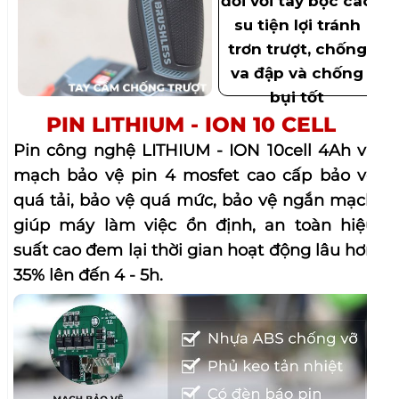
đối với tay bọc cao
su tiện lợi tránh
trơn trượt, chống
va đập và chống
bụi tốt
PIN LITHIUM - ION 10 CELL
Pin công nghệ LITHIUM - ION 10cell 4Ah và
mạch bảo vệ pin 4 mosfet cao cấp bảo vệ
quá tải, bảo vệ quá mức, bảo vệ ngắn mạch
giúp máy làm việc ổn định, an toàn hiệu
suất cao đem lại thời gian hoạt động lâu hơn
35% lên đến 4 - 5h.