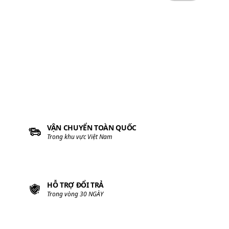
Trong vòng 30 NGÀY
TIẾN HÀNH THANH TOÁN
Với nhiều PHƯƠNG THỨC
100% HOÀN TIỀN
nếu sản phẩm giả
HỘ KINH DOANH TOLIFE
GPĐKKD:
01U8016872
• Địa chỉ:
Số 1 Xuân Bách, Quang Tiến, Sóc Sơn, Hà Nội
• Hotline:
0349 839 239
• Email:
hotro@nhacolan.com