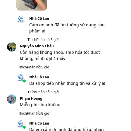
8 giờ
Thích
Phản hồi
Nhà Cô Lan
Dạ em cảm ơn anh đã ủng hộ ạ, nhân
viên bên em sẽ liên hệ mình ngay ạ!
8 giờ
Thích
Phản hồi
Chung Lê
Hàng của tôi về đến nơi chưa
13 giờ
Thích
Phản hồi
Nhà Cô Lan
Dạ shop tiếp nhận thông tin và xử lý ạ!
13 giờ
Thích
Phản hồi
Mạnh Tùng
Sản phẩm ổn đấy shop
19 giờ
Thích
Phản hồi
Nhà Cô Lan
Dạ shop xin cảm ơn anh nhiều ạ!
19 giờ
Thích
Phản hồi