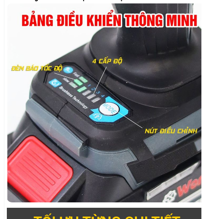
TỐI ƯU TỪNG CHI TIẾT
CÒ ĐIỀU TỐC
TAY CẦM CAO SU