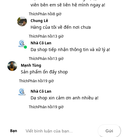
Bạn
Gửi
VẬN CHUYỂN TOÀN QUỐC
Trong khu vực Việt Nam
HỖ TRỢ ĐỔI TRẢ