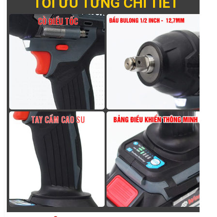
BỘ SẠC NHANH 220V
Máy siết bulong Workfix đa năng được trang
bị kèm theo 1 sạc nhanh 220V. Công suất sạc
nhanh chóng sạc đầy pin chỉ trong 1 giờ. Tích
hợp chip thông minh điều áp tự ngắt khi đầy
pin đảm bảo an toàn và gia tăng tuổi thọ pin