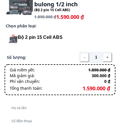
Họ và tên
Số điện thoại
Địa chỉ chi tiết
Thanh toán Tiền mặt (COD)
VPBank Việt Nam Thịnh Vượng
THÊM VÀO
ĐẶT HÀNG NGAY
GIỎ
Miễn phí vận chuyển toàn quốc
Nhận hàng được kiểm tra hàng trước khi
thanh toán
Bảo hành chính hãng 12 tháng
Xuất hóa đơn điện tử
Chi tiết