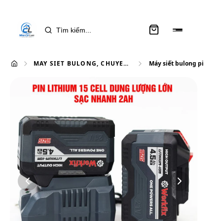
MÁY SIẾT BULONG, CHUYÊN VÍT
Máy siết bulong pin Wor
Máy siết bulong pin Workfix WF-
IW780N (780N.m) - Đầu bulong
1/2 inch
Phân loại:
Bộ 2 pin 15 Cell ABS
1.590.000 ₫
1.890.000 ₫
Tiết kiệm
300.000 ₫
Chọn phân loại: