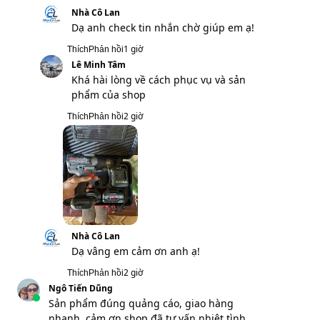
2 giờ
Thích
Phản hồi
Ngô Tiến Dũng
Sản phẩm đúng quảng cáo, giao hàng
nhanh, cảm ơn shop đã tư vấn nhiệt tình
3 giờ
Thích
Phản hồi
Nhà Cô Lan
Dạ vâng ạ, em cảm ơn anh ạ!
3 giờ
Thích
Phản hồi
Đức Linh
Mình nhận hàng rồi, cảm ơn bạn đã tư vấn
3 giờ
Thích
Phản hồi