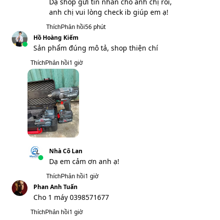
Phan Anh Tuấn
Cho 1 máy 0398571677
1 giờ
Thích
Phản hồi
Nhà Cô Lan
Dạ anh check tin nhắn chờ giúp em ạ!
1 giờ
Thích
Phản hồi
Lê Minh Tâm
Khá hài lòng về cách phục vụ và sản
phẩm của shop
2 giờ
Thích
Phản hồi
Nhà Cô Lan
Dạ vâng em cảm ơn anh ạ!