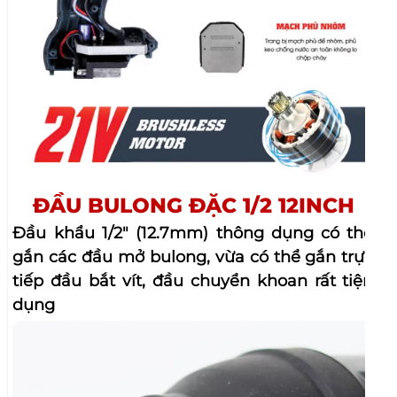
BẢNG ĐIỀU KHIỂN CHỨC NĂNG