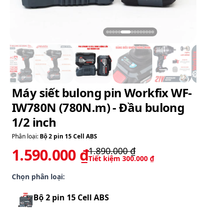
Bộ 2 pin 15 Cell ABS
1.590.000 ₫
ĐẶT HÀNG NGAY
THÊM VÀO GIỎ
GIAO HÀNG TẬN NƠI - KIỂM TRA TRƯỚC KHI THANH
TOÁN
THÔNG TIN CHI TIẾT
- IW780N là một sản phẩm đến từ thương
hiệu WORKFIX - thương hiệu dụng cụ pin
cầm tay uy tín. Với chất lượng cao cấp và
thiết kế thông minh. IW780N chắc chắn sẽ
là một sản phẩm lý tưởng cho mọi người.