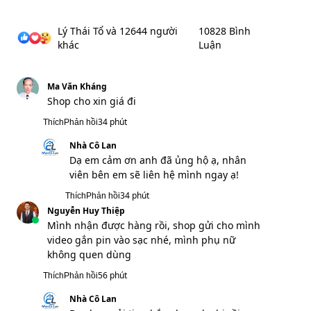
56 phút
Thích
Phản hồi
Nhà Cô Lan
Dạ shop gửi tin nhắn cho anh chị rồi,
anh chị vui lòng check ib giúp em ạ!
56 phút
Thích
Phản hồi
Hồ Hoàng Kiếm
Sản phẩm đúng mô tả, shop thiện chí
1 giờ
Thích
Phản hồi
Nhà Cô Lan
Dạ em cảm ơn anh ạ!
1 giờ
Thích
Phản hồi