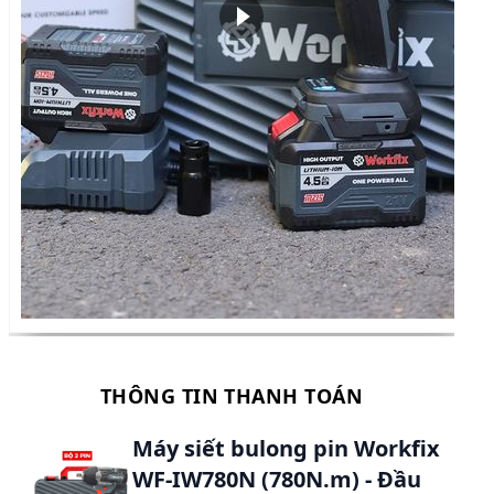
Máy siết bulong pin Workfix
WF-IW780N (780N.m) - Đầu
bulong 1/2 inch
(
Bộ 2 pin 15 Cell ABS
)
1.590.000 ₫
1.890.000 ₫
Chọn phân loại:
Bộ 2 pin 15 Cell ABS
1.590.000 ₫
Số lượng:
-
+
Giá niêm yết:
1.890.000 ₫
Mã giảm giá:
300.000 ₫
Phí vận chuyển:
0 ₫
1.590.000 ₫
Tổng thanh toán: