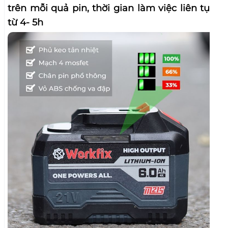
MUA NGAY
ĐỘNG CƠ KHÔNG CHỔI THAN
Máy cực kì khỏe sử dụng động cơ 100% lõi
đồng nguyên chất, không chổi than, nhông
kim loại, trang bị bảng mạch đế nhôm phủ
keo chống nước không lo chập cháy.