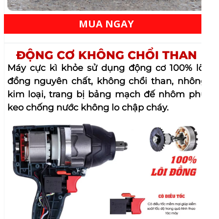
ĐẦU BULONG ĐẶC 1/2 12INCH
Đầu khẩu 1/2″ (12.7mm) thông dụng có thể
gắn các đầu mở bulong, vừa có thể gắn trực
tiếp đầu bắt vít, đầu chuyển khoan rất tiện
dụng