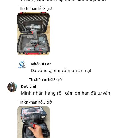
Nhà Cô Lan
Cảm ơn anh đã tin tưởng sử dụng sản
phẩm ạ!
3 giờ
Thích
Phản hồi
Nguyễn Minh Châu
Còn hàng không shop, ship hỏa tốc được
không, mình đặt 1 máy
5 giờ
Thích
Phản hồi
Nhà Cô Lan
Dạ shop tiếp nhận thông tin và xử lý ạ!
5 giờ
Thích
Phản hồi
Phạm Hoàng
Miễn phí ship không