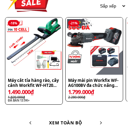
XEM TOÀN BỘ
Lý Thái Tổ và 12644 người
10828 Bình
khác
Luận
Ma Văn Kháng
Shop cho xin giá đi
34 phút
Thích
Phản hồi
Nhà Cô Lan
Dạ em cảm ơn anh đã ủng hộ ạ, nhân
viên bên em sẽ liên hệ mình ngay ạ!
34 phút
Thích
Phản hồi
Nguyễn Huy Thiệp
Mình nhận được hàng rồi, shop gửi cho mình
video gắn pin vào sạc nhé, mình phụ nữ
không quen dùng