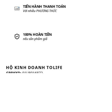
• Website:
nhacolan.com
THÔNG TIN CÔNG TY
Về
Hộ Kinh Doanh Tolife
Tuyển Dụng
Liên Hệ
KẾT NỐI
CHÍNH SÁCH TRANG
Chính sách và Quy định chung
Chính sách Giao hàng
Chính sách Đổi trả
Chính sách Bảo hành sản phẩm
Chính sách Bảo mật thông tin
TỔNG ĐÀI MUA SẮM
0349 839 239
| Hotline
Giờ mở cửa: