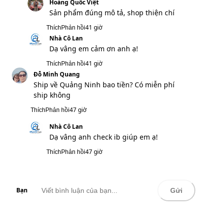
Bạn
Gửi
VẬN CHUYỂN TOÀN QUỐC
Trong khu vực Việt Nam
HỖ TRỢ ĐỔI TRẢ
Trong vòng 30 NGÀY