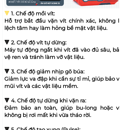
Đảm bảo an toàn, giúp bu-long hoặc vít
không bị rơi mất khi vừa tháo rời.
🔻
5. Chế độ tạo xung (Pulse):
Hỗ trợ tháo lắp các loại vít cứng đầu, rỉ sét
một cách dễ dàng bằng các nhịp tác động
mạnh liên tục.
🔻
6. Bật/Tắt đèn LED chủ động:
Cho phép bạn linh hoạt kiểm soát ánh sáng
trong khu vực làm việc tối mà không phụ
thuộc vào việc bóp cò.
PIN LITHIUM-ION 10CELL
Máy trang bị 2 pin 10 cell, mỗi pin thiết kế
mạch 4 mosfet cho dòng xả cao tránh
ngừng ngắt khi sử dụng, có mã vạch trên
từng cell và đèn báo pin riêng biệt trên mỗi