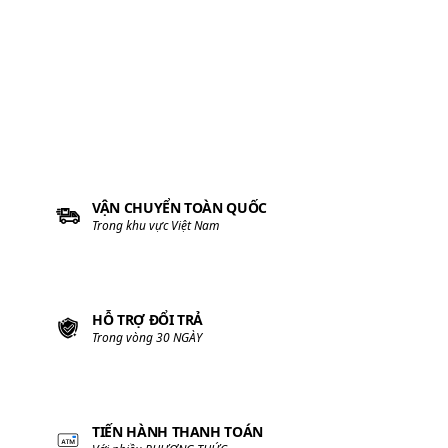
TIẾN HÀNH THANH TOÁN
Với nhiều PHƯƠNG THỨC
100% HOÀN TIỀN
nếu sản phẩm giả
HỘ KINH DOANH TOLIFE
GPĐKKD:
01U8016872
• Địa chỉ:
Số 1 Xuân Bách, Quang Tiến, Sóc Sơn, Hà Nội
• Hotline:
0349 839 239
• Email:
hotro@nhacolan.com
• Website:
nhacolan.com