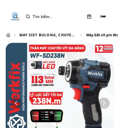
MÁY SIẾT BULONG, CHUYÊN VÍT
Máy bắt vít pin Workfix 
Máy bắt vít pin Workfix WF-
SD238N (Đầu gài 1/4 inch) - 4
Cấp chỉnh tốc
Phân loại:
Bộ 2 pin 10 Cell ABS
1.590.000 ₫
1.940.000 ₫
Tiết kiệm
350.000 ₫
Chọn phân loại: