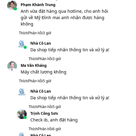
Trịnh Công Sơn
Check ib, anh đặt hàng
6 giờ
Thích
Phản hồi
Nhà Cô Lan
Dạ anh đặt hàng cho em xin thêm sđt và
địa chỉ em lên đơn hàng cho mình ạ!
6 giờ
Thích
Phản hồi
Nguyễn Minh Châu
Mình nhận hàng rồi, cảm ơn bạn đã tư vấn
9 giờ
Thích
Phản hồi
Nhà Cô Lan
Dạ vâng ạ, em cảm ơn anh ạ!