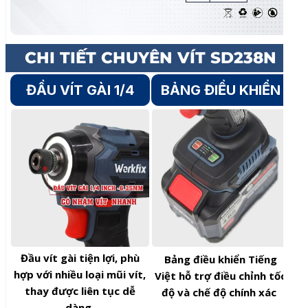
Đầu vít gài tiện lợi, phù
Bảng điều khiển Tiếng
hợp với nhiều loại mũi vít,
Việt hỗ trợ điều chỉnh tốc
thay được liên tục dễ
độ và chế độ chính xác
dàng
CÒ ĐIỀU TỐC
ĐÈN LED TRỢ SÁNG
Cò điều tốc giúp kiểm
Đèn LED hỗ trợ chiếu sáng
soát tốc độ chính xác,
trong điều kiện thiếu ánh
thao tác ổn định và
sáng giúp thuận tiện làm
mượt mà
việc
TRỌN BỘ SẢN PHẨM