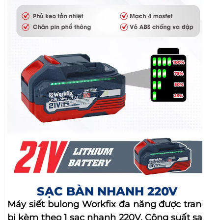
SẠC BÀN NHANH 220V
Máy siết bulong Workfix đa năng được trang
bị kèm theo 1 sạc nhanh 220V. Công suất sạc
nhanh chóng sạc đầy pin chỉ trong 1 giờ. Tích
hợp chip thông minh điều áp tự ngắt khi đầy
pin đảm bảo an toàn và gia tăng tuổi thọ pin