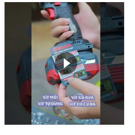
THÔNG TIN THANH TOÁN
Máy bắt vít pin Workfix WF-
SD238N (Đầu gài 1/4 inch) - 4
Cấp chỉnh tốc
(
Bộ 2 pin 10 Cell ABS
)
1.590.000 ₫
1.940.000 ₫
Chọn phân loại:
Bộ 2 pin 10 Cell ABS
1.590.000 ₫
Số lượng:
-
+
Giá niêm yết:
1.940.000 ₫