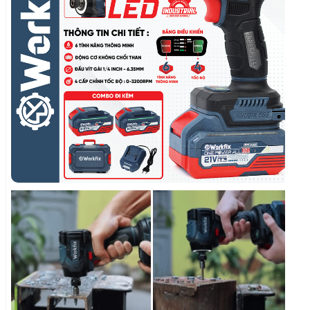
VÍT DỪNG KHI CÓ BÚA
BẮN MỒI VÍT
GIẢM LỰC BÚA
AUTO STOP
ĐỘNG CƠ 100% LÕI ĐỒNG
Sở hữu động cơ không chổi than cùng lõi
đồng 100%, Workfix WF-SD238N giúp bạn xử
lý bulong, bắn vít tôn và tường gạch nhanh