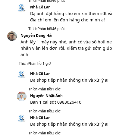
Nhà Cô Lan
Dạ shop tiếp nhận thông tin và xử lý ạ!
2 giờ
Thích
Phản hồi
Phạm Khánh Trung
Anh vừa đặt hàng qua hotline, cho anh hỏi
gửi về Mỹ Đình mai anh nhận được hàng
không
3 giờ
Thích
Phản hồi
Nhà Cô Lan
Dạ shop tiếp nhận thông tin và xử lý ạ!
3 giờ
Thích
Phản hồi
Ma Văn Kháng
Máy chất lượng không
5 giờ
Thích
Phản hồi
Nhà Cô Lan
Dạ shop tiếp nhận thông tin và xử lý ạ!
5 giờ
Thích
Phản hồi