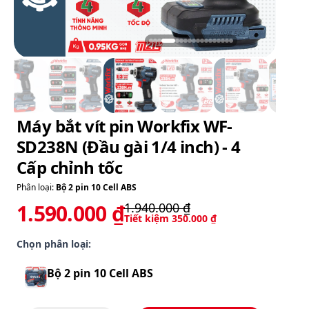
Bộ 2 pin 10 Cell ABS
1.590.000 ₫
ĐẶT HÀNG NGAY
THÊM VÀO GIỎ
GIAO HÀNG TẬN NƠI - KIỂM TRA TRƯỚC KHI THANH
TOÁN
THÔNG TIN CHI TIẾT
- SD238N là một sản phẩm đến từ thương
hiệu WORKFIX - thương hiệu dụng cụ pin
cầm tay uy tín. Với chất lượng cao cấp và
thiết kế thông minh. SD238N chắc chắn sẽ là
một sản phẩm lý tưởng cho mọi người.