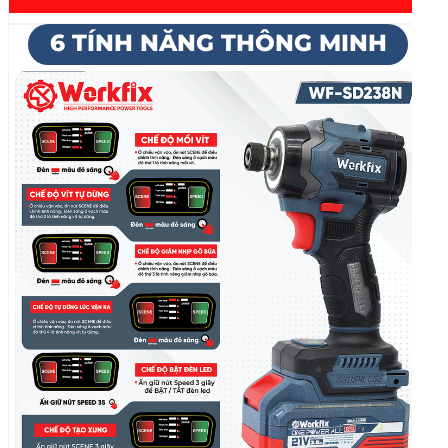
🔻
1. Chế độ mồi vít:
Hỗ trợ bắt đầu vặn vít chính xác, không lo
lệch tâm hay làm hỏng bề mặt vật liệu.
🔻
2. Chế độ vít tự dừng:
Máy tự động ngắt khi vít đã vào đủ sâu, bảo
vệ ren và tránh làm vỡ vật liệu.
🔻
3. Chế độ giảm nhịp gõ búa:
Giảm lực va đập khi cần sự tỉ mỉ, giúp bảo vệ
mũi vít và các vật liệu mềm.
🔻
4. Chế độ tự dừng khi vặn ra: