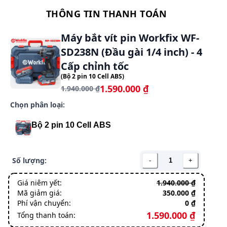
Mã giảm giá:
350.000 ₫
Phí vận chuyển:
0 ₫
1.590.000 ₫
Tổng thanh toán:
Họ và tên
Số điện thoại
Địa chỉ chi tiết
Thanh toán Tiền mặt (COD)
VPBank Việt Nam Thịnh Vượng
THÊM VÀO
ĐẶT HÀNG NGAY
GIỎ
Miễn phí vận chuyển toàn quốc