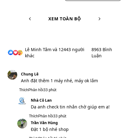
33 phút
Thích
Phản hồi
Trần Văn Hùng
Đặt 1 bộ nhé shop
46 phút
Thích
Phản hồi
Nhà Cô Lan
Dạ anh đặt hàng cho em xin thêm sđt và
địa chỉ em lên đơn hàng cho mình ạ!
46 phút
Thích
Phản hồi
Nguyễn Đăng Hải
Anh lấy 1 máy này nhé, anh có vừa số hotline
nhân viên lên đơn rồi. Kiểm tra gửi sớm giúp
anh
1 giờ
Thích
Phản hồi
Nhà Cô Lan
Dạ shop tiếp nhận thông tin và xử lý ạ!
1 giờ
Thích
Phản hồi
Nguyễn Nhật Ánh
Ban 1 cai sdt 0983026410
2 giờ
Thích
Phản hồi