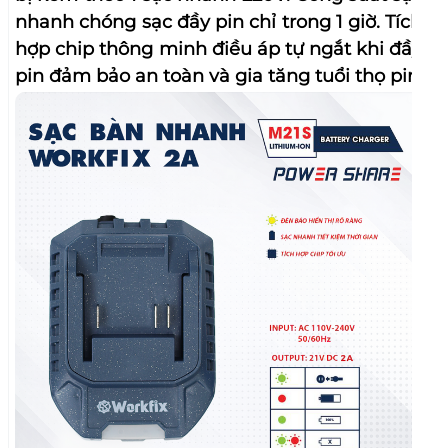
CHI TIẾT CHUYÊN VÍT SD238N
ĐẦU VÍT GÀI 1/4
BẢNG ĐIỀU KHIỂN