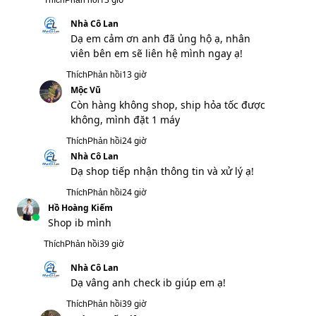
Nhà Cô Lan
Dạ vâng anh check ib giúp em ạ!
39 giờ
Thích
Phản hồi
Hoàng Quốc Việt
Sản phẩm đúng mô tả, shop thiện chí
41 giờ
Thích
Phản hồi
Nhà Cô Lan
Dạ vâng em cảm ơn anh ạ!
41 giờ
Thích
Phản hồi
Đỗ Minh Quang
Ship về Quảng Ninh bao tiền? Có miễn phí
ship không
47 giờ
Thích
Phản hồi
Nhà Cô Lan
Dạ vâng anh check ib giúp em ạ!
47 giờ
Thích
Phản hồi