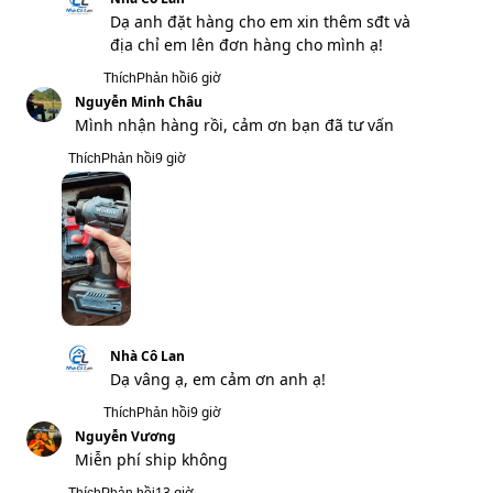
9 giờ
Thích
Phản hồi
Nguyễn Vương
Miễn phí ship không
13 giờ
Thích
Phản hồi
Nhà Cô Lan
Dạ em cảm ơn anh đã ủng hộ ạ, nhân
viên bên em sẽ liên hệ mình ngay ạ!
13 giờ
Thích
Phản hồi
Mộc Vũ
Còn hàng không shop, ship hỏa tốc được
không, mình đặt 1 máy
24 giờ
Thích
Phản hồi
Nhà Cô Lan
Dạ shop tiếp nhận thông tin và xử lý ạ!
24 giờ
Thích
Phản hồi
Hồ Hoàng Kiếm
Shop ib mình
39 giờ
Thích
Phản hồi