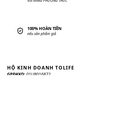
THÔNG TIN CÔNG TY
Về
Hộ Kinh Doanh Tolife
Tuyển Dụng
Liên Hệ
KẾT NỐI
CHÍNH SÁCH TRANG
Chính sách và Quy định chung
Chính sách Giao hàng
Chính sách Đổi trả
Chính sách Bảo hành sản phẩm
Chính sách Bảo mật thông tin
TỔNG ĐÀI MUA SẮM
0349 839 239
| Hotline
Giờ mở cửa:
08:00 - 21:00 (CẢ T7 & CN)
CHĂM SÓC KHÁCH HÀNG