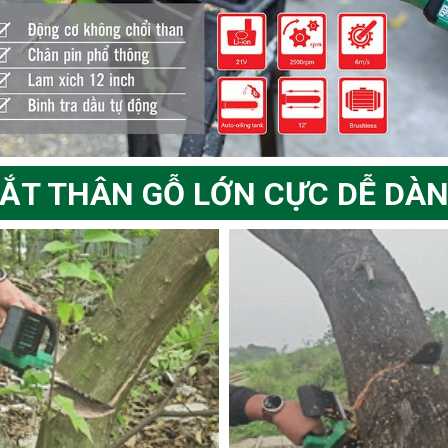
ẮT THÂN GỖ LỚN CỰC DỄ DÀ