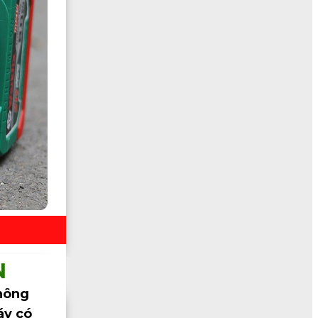
N
hông
áy có