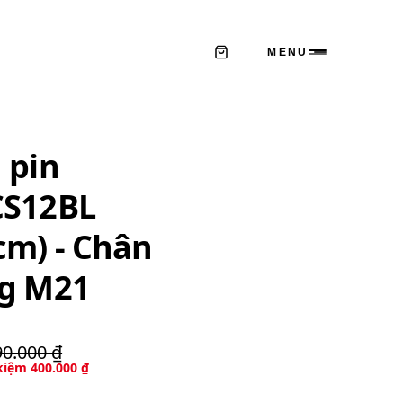
MENU
 pin
CS12BL
cm) - Chân
ng M21
90.000 ₫
 kiệm
400.000 ₫