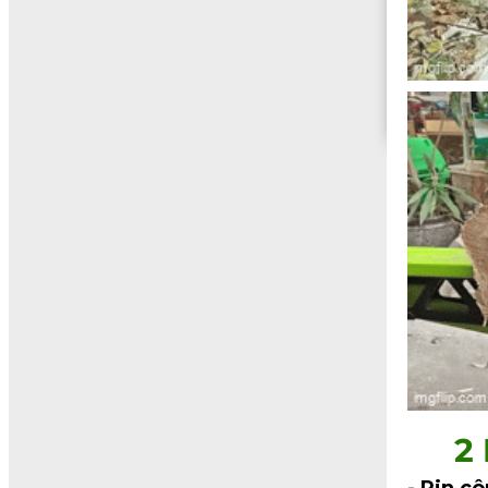
2
- Pin c