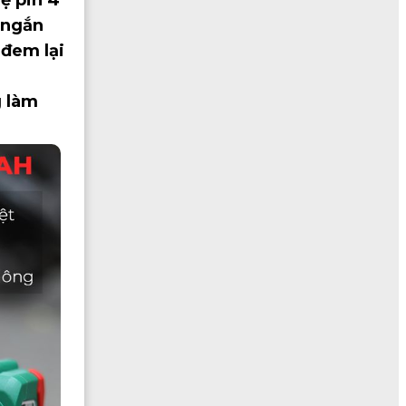
 ngắn
 đem lại
g làm