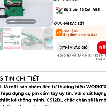
Bộ 2 pin 15 Cell ABS
1.690.000 ₫
ƯU ĐÃI ĐẶC BIỆT
QUÀ TẶNG
Tặng thêm 1 xích cacbon
ĐẶ
THÊM VÀO GIỎ
GIAO HÀNG TẬN NƠI - KIỂM
TOÁN
 TIN CHI TIẾT
BL là một sản phẩm đến từ thương hiệu WORKFIX
hiệu dụng cụ pin cầm tay uy tín. Với chất lượn
thiết kế thông minh. CS12BL chắc chắn sẽ là mộ