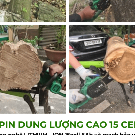
 PIN DUNG LƯỢNG CAO 15 CE
ông nghệ LITHIUM - ION 15cell 6Ah và mạch bảo v