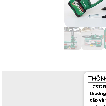
THÔNG
- CS12
thương 
cấp và 