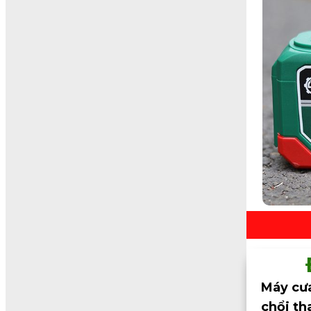
Máy cưa
chổi th