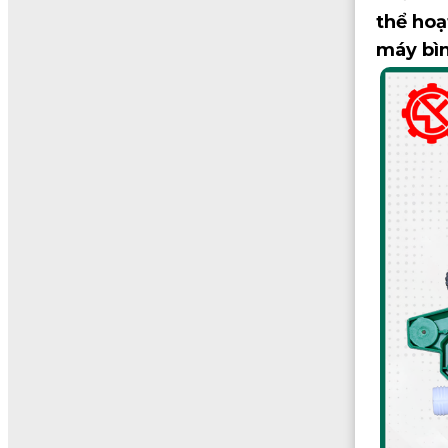
thể hoạ
máy bì