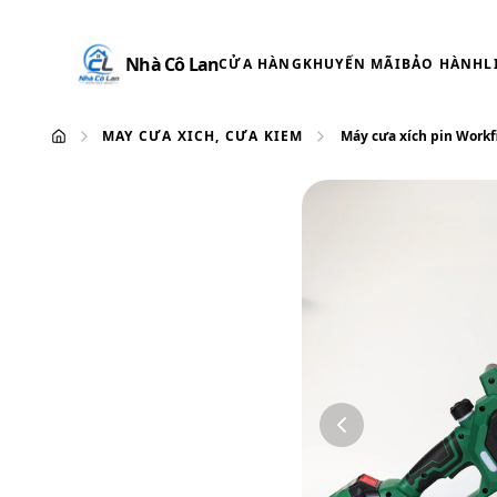
Nhà Cô Lan
CỬA HÀNG
KHUYẾN MÃI
BẢO HÀNH
L
MÁY CƯA XÍCH, CƯA KIẾM
Máy cưa xích pin Workf