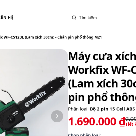
IÊN HỆ
ix WF-CS12BL (Lam xích 30cm) - Chân pin phổ thông M21
Máy cưa xích
Workfix WF-
(Lam xích 30
pin phổ thô
Phân loại:
Bộ 2 pin 15 Cell ABS
1.690.000 ₫
2.0
Tiết
Chọn phân loại: