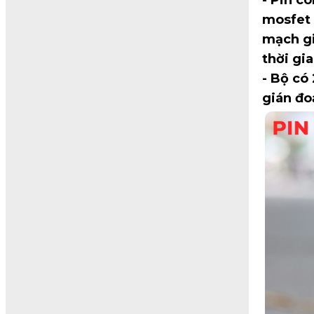
mosfet 
mạch gi
thời gi
- Bộ có
gián đo