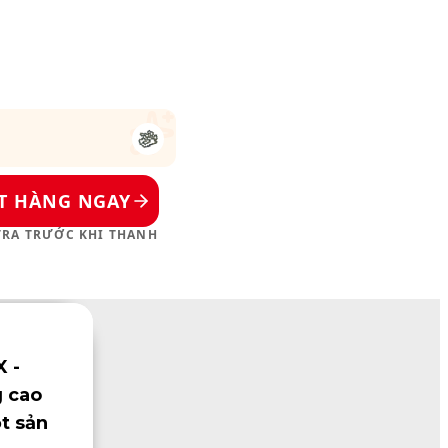
T HÀNG NGAY
 TRA TRƯỚC KHI THANH
 -
g cao
t sản