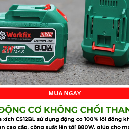
MUA NGAY
ĐỘNG CƠ KHÔNG CHỔI THA
 xích CS12BL sử dụng động cơ 100% lõi đồng k
an cao cấp, công suất lên tới 880W, giúp cho m