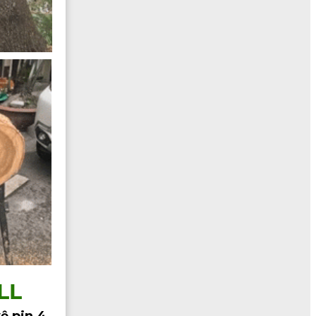
LL
ệ pin 4